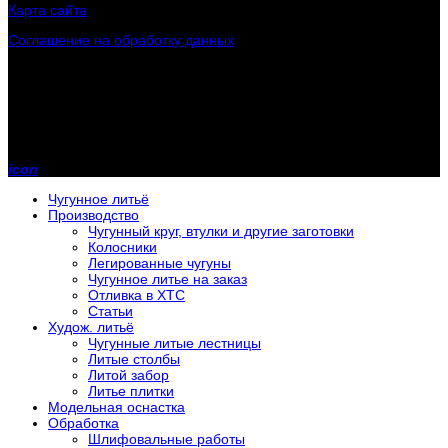
Карта сайта
Соглашение на обработку данных
Контактная информация
Телефон:
+7 (902) 243-70-31
Телефон:
+7 (800) 200-00-85
E-mail:
rlmz@mail.ru
icon
Чугунное литьё
Производство
Чугунный круг, втулки и другие заготовки
Колосники
Легированные чугуны
Чугунное литье на заказ
Отливка в ХТС
Статьи
Худож. литьё
Чугунные литые лестницы
Литые столбы
Литой забор
Литье плитки
Модельная оснастка
Обработка
Шлифовальные работы