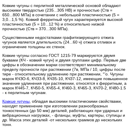
Ковкие чугуны с перлитной металлической основой обладают
высокими твердостью (235...305 НВ) и прочностью (Ств =
650...800 МПа) в сочетании с небольшой пластичностью (5 =
3,0...1,5 %). Ковкий ферритный чугун характеризуется высокой
пластичностью (5 = 10...12 %) и относительно низкой
прочностью (Ств = 370...300 МПа).
Существенными недостатками графитизирующего отжига
чугунов является длительность (24...60 ч) отжига отливок и
ограничение толщины их стенок.
Ковкие чугуны согласно ГОСТ 1215-79 маркируются двумя
буквами (КЧ - ковкий чугун) и двумя группами цифр. Первые две
цифры в обозначении марки соответствуют минимальному
пределу прочности при растяжении (7в, МПа / 10, цифры после
тире - относительному удлинению при растяжении, °'о. Чугуны
марок КЧЗО-6, КЧЗЗ-8, КЧ35-10, КЧ37-12, имеющие повышенное
значение удлинения при растяжении, относятся к ферритным, а
марок КЧ45-7, КЧ50-5, КЧ55-4, КЧ60-3, КЧ65-3, КЧ70-2, КЧ80-1.5
- к перлитным чугунам.
К
овкие чу
гуны
, обладая высокими пластическими свойствами,
находят применение при изготовлении разнообразных
тонкостенных (до 50 мм) деталей, работающих при ударных и
вибрационных нагрузках, - фланцы, муфты, картеры, ступицы и
др. Масса этих деталей -от нескольких граммов до нескольких
тонн.