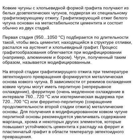
Ковкие чугуны с хлопьевидной формой графита получают из
белых доэвтектических чугунов, подвергая их специальному
графитизирующему отжигу. Графитизирующий отжиг белого
чугуна основан на метастабильности цементита и состоит
обычно из двух стадий.
Первая стадия (950...1050 °С) подбирается по длительности
такой, чтобы весь цементит, находящийся в структуре отливки,
распался на аустенит и хлопьевидный графит. Процесс
графитообразования облегчается при модифицировании
(например, алюминием и бором). Чугун, полученный таким
образом, называется модифицированным.
На второй стадии графитизирущего отжига при температуре
эвтектоидного превращения формируется металлическая
основа ковкого чугуна. В зависимости от режимов охлаждения
ковкие чугуны могут иметь перлитную (непрерывное
охлаждение), ферритную (очень медленное охлаждение в
интервале 760...720 °С или изотермическая выдержка при
720...700 °С) или ферритно-перлитную (сокращение
продолжительности второй стадии отжига) металлические
основы. Для получения в модифицированном ковком чугуне
перлитной основы рекомендуется увеличивать содержание
марганца, хрома и некоторых других элементов, которые
повышают устойчивость цементита к распаду на феррит и
пластинчатый графит в области температур эвтектоидного
превращения.