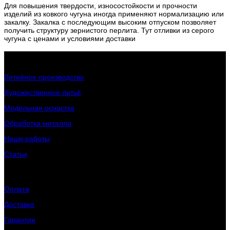
Для повышения твердости, износостойкости и прочности
изделий из ковкого чугуна иногда применяют нормализацию или
закалку. Закалка с последующим высоким отпуском позволяет
получить структуру зернистого перлита. Тут отливки из серого
чугуна с ценами и условиями доставки
Интересное о заводе
Литейное производство
Художественное литьё
Модельная оснастка
Обработка металла
Наши работы
Статьи
Клиентам
Оплата
Доставка
Гарантии