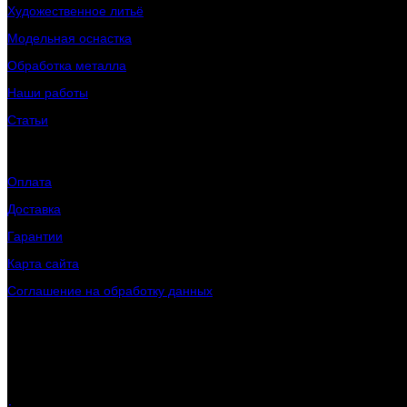
Художественное литьё
Модельная оснастка
Обработка металла
Наши работы
Статьи
Клиентам
Оплата
Доставка
Гарантии
Карта сайта
Соглашение на обработку данных
Контактная информация
Телефон:
+7 (902) 243-70-31
Телефон:
+7 (800) 200-00-85
E-mail:
rlmz@mail.ru