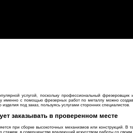
пулярной услугой, поскольку профессиональный фрезеровщик ил
му именно с помощью фрезерных работ по металлу можно создав
 изделия под заказ, пользуясь услугами сторонних специалистов.
ует заказывать в проверенном месте
тся при сборке высокоточных механизмов или конструкций. В та
со стажем, в совершенстве владеющий искусством работы со своим