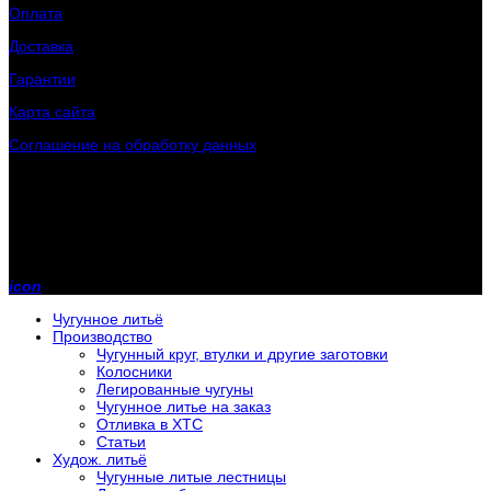
Оплата
Доставка
Гарантии
Карта сайта
Соглашение на обработку данных
Контактная информация
Телефон:
+7 (902) 243-70-31
Телефон:
+7 (800) 200-00-85
E-mail:
rlmz@mail.ru
icon
Чугунное литьё
Производство
Чугунный круг, втулки и другие заготовки
Колосники
Легированные чугуны
Чугунное литье на заказ
Отливка в ХТС
Статьи
Худож. литьё
Чугунные литые лестницы