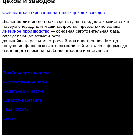
цехов и заводов
Основы проектирования литейных цехов и заводов
Значение литейного производства для народного хозяйства и в
первую очередь для машиностроения чрезвычайно велико.
Литейное производство
— основная заготовительная база,
определяющая возможности
дальнейшего развития отраслей машиностроения. Метод
получения фасонных заготовок заливкой металла в формы до
настоящего времени наиболее простой и доступный.
Интересное о заводе
Литейное производство
Художественное литьё
Модельная оснастка
Обработка металла
Наши работы
Статьи
Клиентам