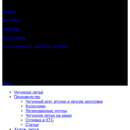
Клиентам
Оплата
Доставка
Гарантии
Карта сайта
Соглашение на обработку данных
Контактная информация
Телефон:
+7 (902) 243-70-31
Телефон:
+7 (800) 200-00-85
E-mail:
rlmz@mail.ru
icon
Чугунное литьё
Производство
Чугунный круг, втулки и другие заготовки
Колосники
Легированные чугуны
Чугунное литье на заказ
Отливка в ХТС
Статьи
Худож. литьё