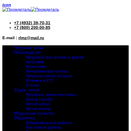
icon
+7 (4932) 39-70-31
+7 (800) 200-00-85
E-mail :
rlmz@mail.ru
Чугунное литьё
Производство
Чугунный круг, втулки и другие
заготовки
Колосники
Легированные чугуны
Чугунное литье на заказ
Отливка в ХТС
Статьи
Худож. литьё
Чугунные литые лестницы
Литые столбы
Литой забор
Литье плитки
Модельная оснастка
Обработка
Шлифовальные работы
Расточные работы