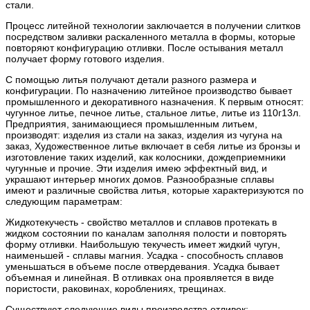
стали.
Процесс литейной технологии заключается в получении слитков
посредством заливки раскаленного металла в формы, которые
повторяют конфигурацию отливки. После остывания металл
получает форму готового изделия.
С помощью литья получают детали разного размера и
конфигурации. По назначению литейное производство бывает
промышленного и декоративного назначения. К первым относят:
чугунное литье, печное литье, стальное литье, литье из 110г13л.
Предприятия, занимающиеся промышленным литьем,
производят: изделия из стали на заказ, изделия из чугуна на
заказ, Художественное литье включает в себя литье из бронзы и
изготовление таких изделий, как колосники, дождеприемники
чугунные и прочие. Эти изделия имею эффектный вид, и
украшают интерьер многих домов. Разнообразные сплавы
имеют и различные свойства литья, которые характеризуются по
следующим параметрам:
Жидкотекучесть - свойство металлов и сплавов протекать в
жидком состоянии по каналам заполняя полости и повторять
форму отливки. Наибольшую текучесть имеет жидкий чугун,
наименьшей - сплавы магния. Усадка - способность сплавов
уменьшаться в объеме после отвердевания. Усадка бывает
объемная и линейная. В отливках она проявляется в виде
пористости, раковинах, короблениях, трещинах.
Существуют следующие виды производства отливок: