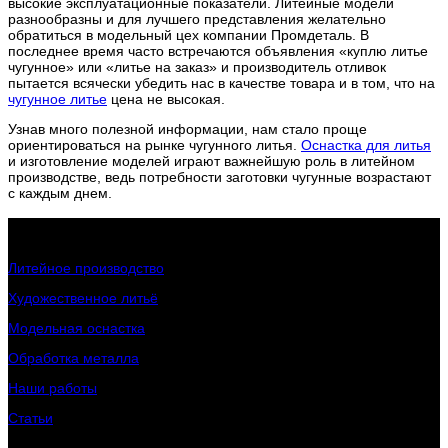
высокие эксплуатационные показатели. Литейные модели
разнообразны и для лучшего представления желательно
обратиться в модельный цех компании Промдеталь. В
последнее время часто встречаются объявления «куплю литье
чугунное» или «литье на заказ» и производитель отливок
пытается всячески убедить нас в качестве товара и в том, что на
чугунное литье
цена не высокая.
Узнав много полезной информации, нам стало проще
ориентироваться на рынке чугунного литья.
Оснастка для литья
и изготовление моделей играют важнейшую роль в литейном
производстве, ведь потребности заготовки чугунные возрастают
с каждым днем.
Интересное о заводе
Литейное производство
Художественное литьё
Модельная оснастка
Обработка металла
Наши работы
Статьи