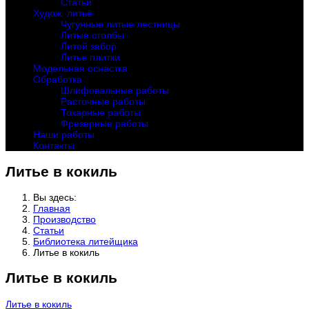
Статьи
Худож. литьё
Чугунные литые лестницы
Литые столбы
Литой забор
Литье плитки
Модельная оснастка
Обработка
Шлифовальные работы
Расточные работы
Токарные работы
Фрезерные работы
Наши работы
Контакты
Литье в кокиль
Вы здесь:
Главная
Производство
Статьи
Библиотека литейщика
Литье в кокиль
Литье в кокиль
Литье в кокиль