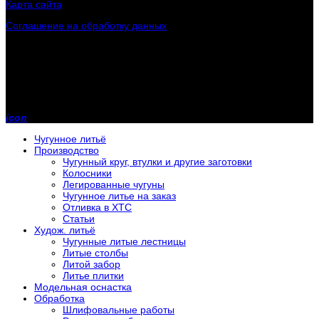
Карта сайта
Соглашение на обработку данных
Контактная информация
Телефон:
+7 (902) 243-70-31
Телефон:
+7 (800) 200-00-85
E-mail:
rlmz@mail.ru
icon
Чугунное литьё
Производство
Чугунный круг, втулки и другие заготовки
Колосники
Легированные чугуны
Чугунное литье на заказ
Отливка в ХТС
Статьи
Худож. литьё
Чугунные литые лестницы
Литые столбы
Литой забор
Литье плитки
Модельная оснастка
Обработка
Шлифовальные работы